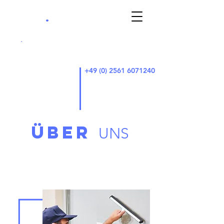
.
berg
Gebäudereinigun
g
.
+49 (0) 2561 6071240
ÜBER
UNS