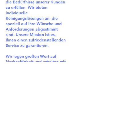
die Bedürfnisse unserer Kunden
zu erfüllen. Wir bieten
individuelle
Reinigungslösungen an, die
speziell auf Ihre Wünsche und
Anforderungen abgestimmt
sind. Unsere Mission ist es,
Ihnen einen zufriedenstellenden
Service zu garantieren.
Wir legen großen Wert auf
Nachhaltigkeit und arbeiten mit
lokalen Partnern zusammen, um
regionale Ressourcen zu
schonen. Unsere
Reinigungsmethoden sind
chemiefrei und energiesparend,
und wir stellen Ihnen ein
eigenes, lokales
Reinigungsteam zur Verfügung.
Durch unser erweitertes
Netzwerk von Partnern sind wir
in der Lage, Ihnen Flexibilität