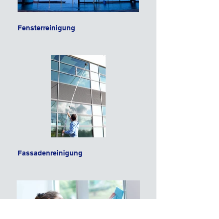
Fensterreinigung
Fassadenreinigung