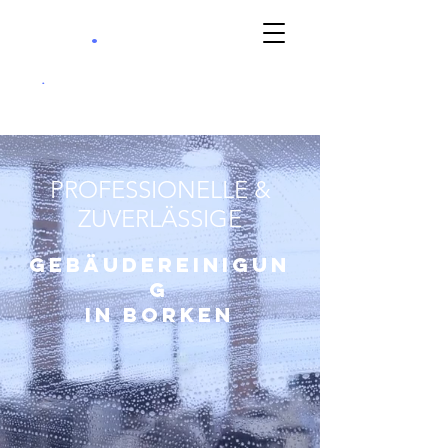
.
berg
Gebäudereinigun
g
.
+49 (0) 2561 6071240
PROFESSIONELLE &
ZUVERLÄSSIGE
gEBÄUDEREINIGUN
G
in Borken