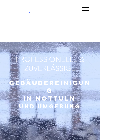
.
berg
Gebäudereinigun
g
.
+49 (0) 2561 6071240
PROFESSIONELLE &
ZUVERLÄSSIGE
gEBÄUDEREINIGUN
G
in Nottuln
und Umgebung