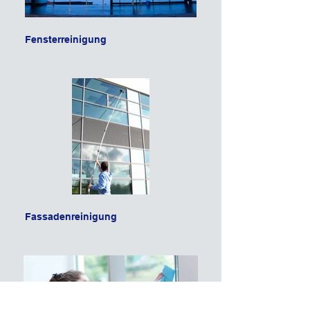
Fensterreinigung
Fassadenreinigung